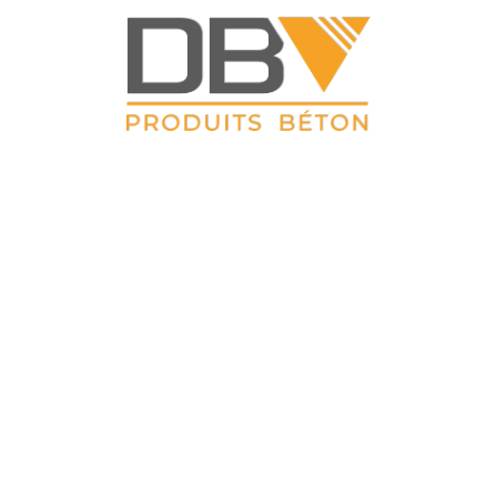
DBV CLOTURES
 Petit Sailly 41, rue de Lille 62 113 Sailly Labourse Tél : 03 21 0