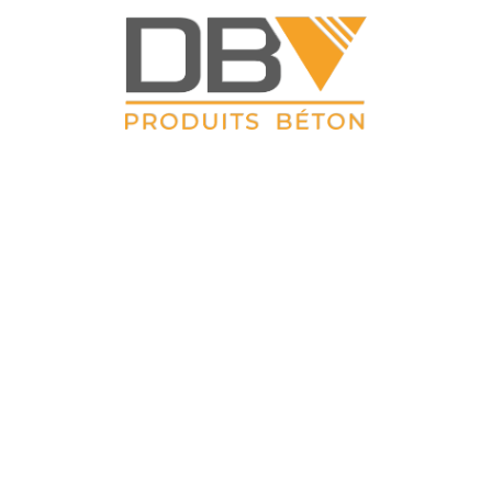
DBV CLOTURES
ZAC du Petit Sailly 41, rue de Lille 62 113 Sailly Labourse Tél :
03 21 02 42 77