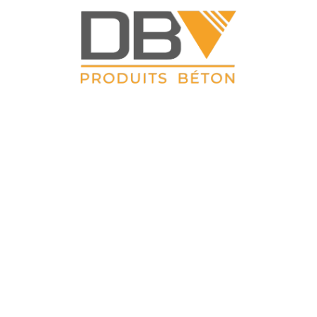
DBV CLOTURES
 Petit Sailly 41, rue de Lille 62 113 Sailly Labourse Tél : 03 21 0