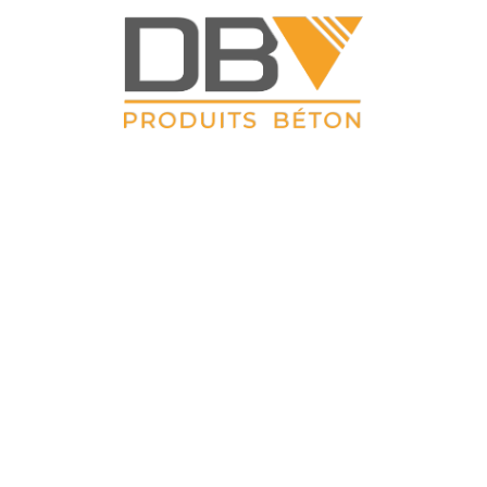
DBV CLOTURES
ZAC du Petit Sailly 41, rue de Lille 62 113 Sailly Labourse Tél :
03 21 02 42 77