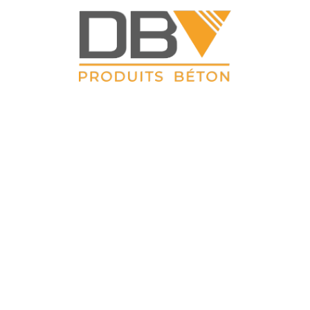
DBV CLOTURES
ZAC du Petit Sailly 41, rue de Lille 62 113 Sailly Labourse Tél :
03 21 02 42 77