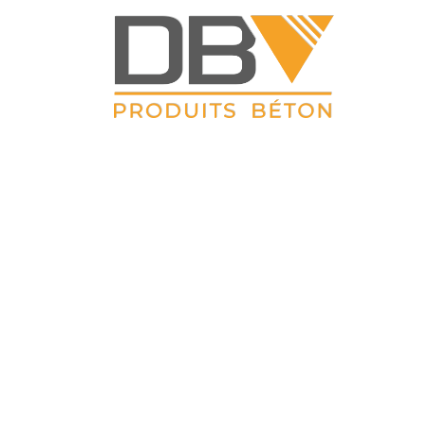
DBV CLOTURES
ZAC du Petit Sailly 41, rue de Lille 62 113 Sailly Labourse Tél :
03 21 02 42 77