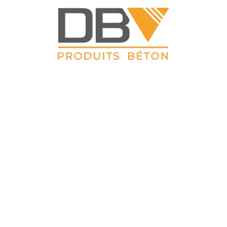
DBV CLOTURES
ZAC du Petit Sailly 41, rue de Lille 62 113 Sailly Labourse Tél :
03 21 02 42 77