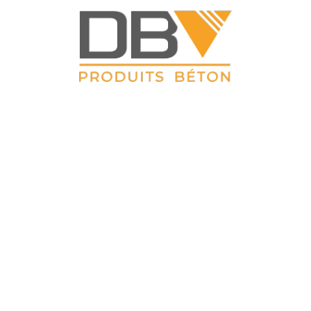
DBV CLOTURES
ZAC du Petit Sailly 41, rue de Lille 62 113 Sailly Labourse Tél :
03 21 02 42 77