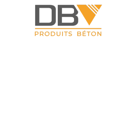
DBV CLOTURES
 Petit Sailly 41, rue de Lille 62 113 Sailly Labourse Tél : 03 21 0