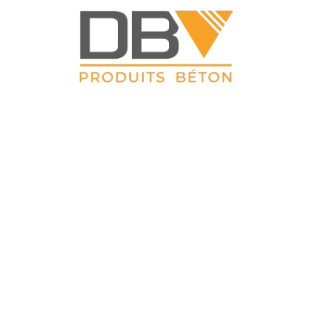
DBV CLOTURES
ZAC du Petit Sailly 41, rue de Lille 62 113 Sailly Labourse Tél :
03 21 02 42 77