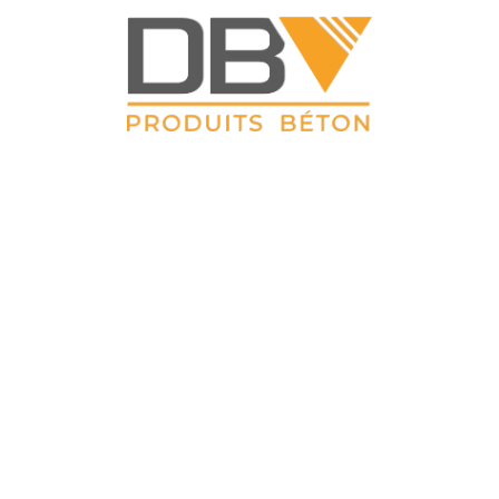
DBV CLOTURES
 Petit Sailly 41, rue de Lille 62 113 Sailly Labourse Tél : 03 21 0