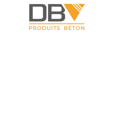
DBV CLOTURES
 Petit Sailly 41, rue de Lille 62 113 Sailly Labourse Tél : 03 21 0