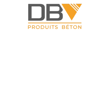
DBV CLOTURES
 Petit Sailly 41, rue de Lille 62 113 Sailly Labourse Tél : 03 21 0