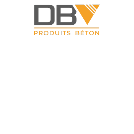
DBV CLOTURES
ZAC du Petit Sailly 41, rue de Lille 62 113 Sailly Labourse Tél :
03 21 02 42 77