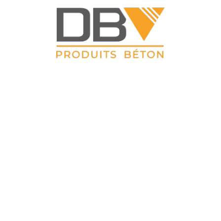
DBV CLOTURES
 Petit Sailly 41, rue de Lille 62 113 Sailly Labourse Tél : 03 21 0