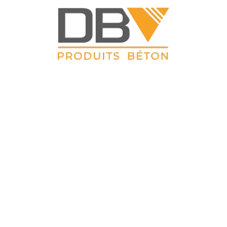
DBV CLOTURES
ZAC du Petit Sailly 41, rue de Lille 62 113 Sailly Labourse Tél :
03 21 02 42 77