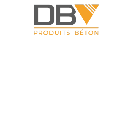
DBV CLOTURES
ZAC du Petit Sailly 41, rue de Lille 62 113 Sailly Labourse Tél :
03 21 02 42 77