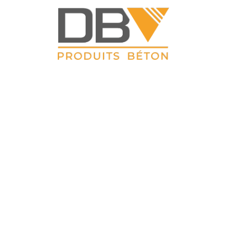
DBV CLOTURES
ZAC du Petit Sailly 41, rue de Lille 62 113 Sailly Labourse Tél :
03 21 02 42 77