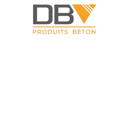
DBV CLOTURES
ZAC du Petit Sailly 41, rue de Lille 62 113 Sailly Labourse Tél :
03 21 02 42 77