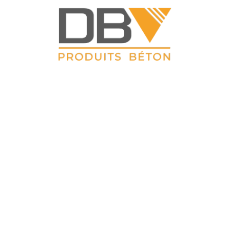
DBV CLOTURES
ZAC du Petit Sailly 41, rue de Lille 62 113 Sailly Labourse Tél :
03 21 02 42 77