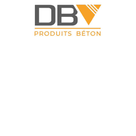
DBV CLOTURES
ZAC du Petit Sailly 41, rue de Lille 62 113 Sailly Labourse Tél :
03 21 02 42 77