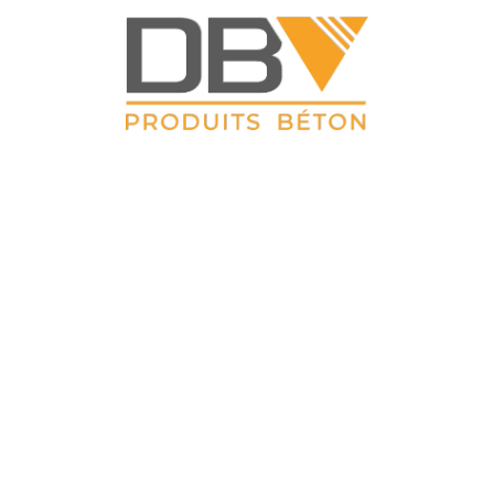
DBV CLOTURES
ZAC du Petit Sailly 41, rue de Lille 62 113 Sailly Labourse Tél :
03 21 02 42 77