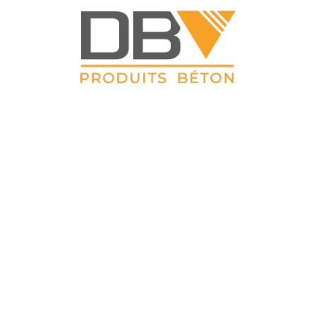
DBV CLOTURES
ZAC du Petit Sailly 41, rue de Lille 62 113 Sailly Labourse Tél :
03 21 02 42 77