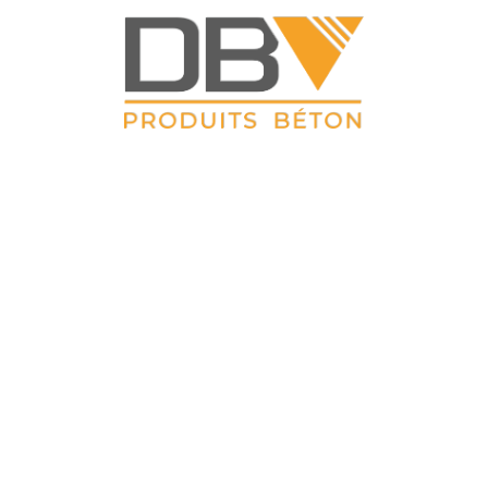
DBV CLOTURES
 Petit Sailly 41, rue de Lille 62 113 Sailly Labourse Tél : 03 21 0