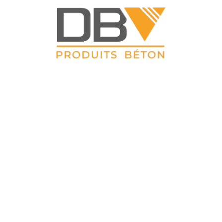
DBV CLOTURES
ZAC du Petit Sailly 41, rue de Lille 62 113 Sailly Labourse Tél :
03 21 02 42 77