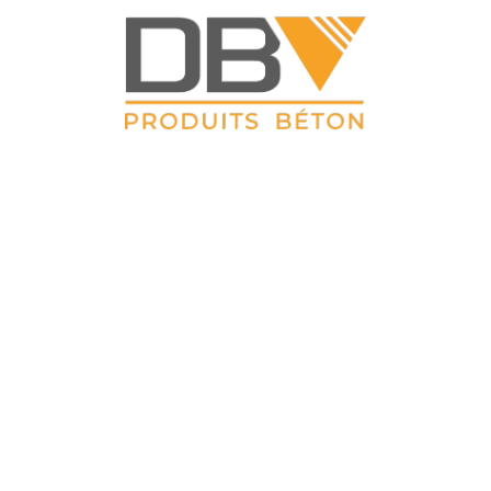
DBV CLOTURES
ZAC du Petit Sailly 41, rue de Lille 62 113 Sailly Labourse Tél :
03 21 02 42 77