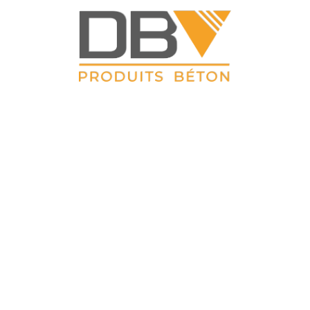
DBV CLOTURES
ZAC du Petit Sailly 41, rue de Lille 62 113 Sailly Labourse Tél :
03 21 02 42 77