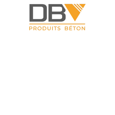
DBV CLOTURES
ZAC du Petit Sailly 41, rue de Lille 62 113 Sailly Labourse Tél :
03 21 02 42 77