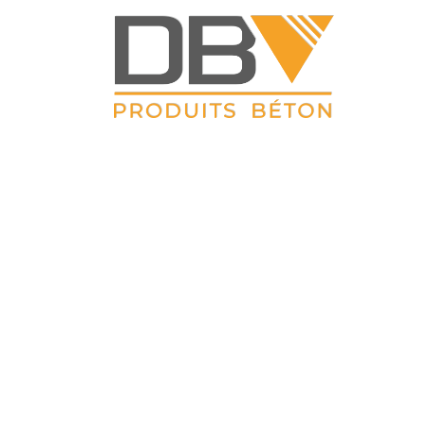
DBV CLOTURES
 Petit Sailly 41, rue de Lille 62 113 Sailly Labourse Tél : 03 21 0