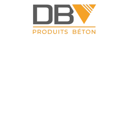
DBV CLOTURES
 Petit Sailly 41, rue de Lille 62 113 Sailly Labourse Tél : 03 21 0