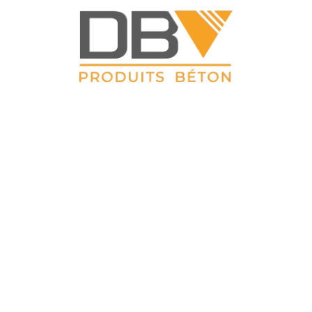
DBV CLOTURES
ZAC du Petit Sailly 41, rue de Lille 62 113 Sailly Labourse Tél :
03 21 02 42 77