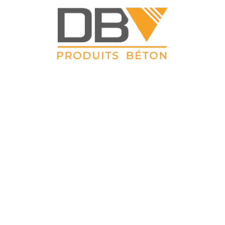
DBV CLOTURES
 Petit Sailly 41, rue de Lille 62 113 Sailly Labourse Tél : 03 21 0