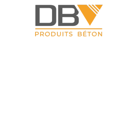
DBV CLOTURES
ZAC du Petit Sailly 41, rue de Lille 62 113 Sailly Labourse Tél :
03 21 02 42 77