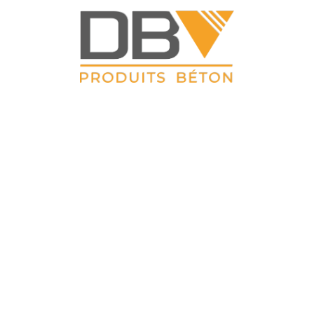
DBV CLOTURES
ZAC du Petit Sailly 41, rue de Lille 62 113 Sailly Labourse Tél :
03 21 02 42 77