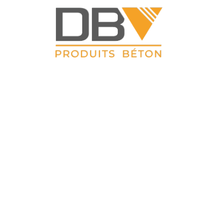
DBV CLOTURES
ZAC du Petit Sailly 41, rue de Lille 62 113 Sailly Labourse Tél :
03 21 02 42 77