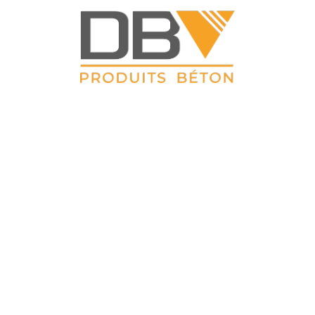
DBV CLOTURES
 Petit Sailly 41, rue de Lille 62 113 Sailly Labourse Tél : 03 21 0