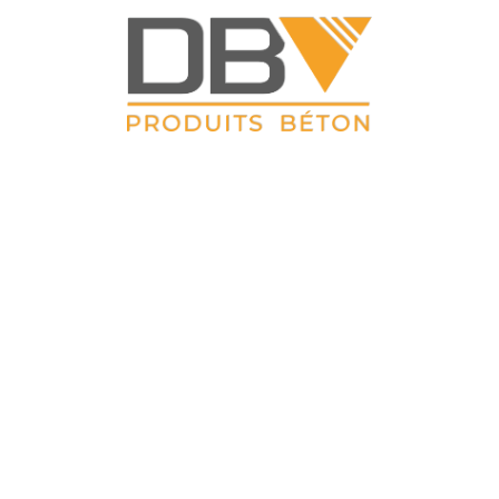
DBV CLOTURES
 Petit Sailly 41, rue de Lille 62 113 Sailly Labourse Tél : 03 21 0