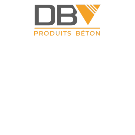
DBV CLOTURES
ZAC du Petit Sailly 41, rue de Lille 62 113 Sailly Labourse Tél :
03 21 02 42 77