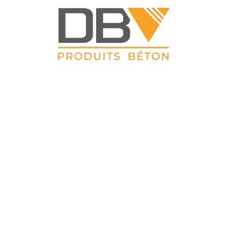
DBV CLOTURES
ZAC du Petit Sailly 41, rue de Lille 62 113 Sailly Labourse Tél :
03 21 02 42 77