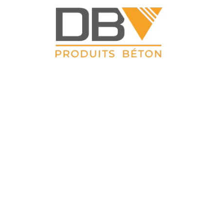
DBV CLOTURES
ZAC du Petit Sailly 41, rue de Lille 62 113 Sailly Labourse Tél :
03 21 02 42 77