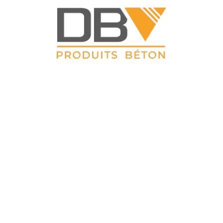
DBV CLOTURES
ZAC du Petit Sailly 41, rue de Lille 62 113 Sailly Labourse Tél :
03 21 02 42 77