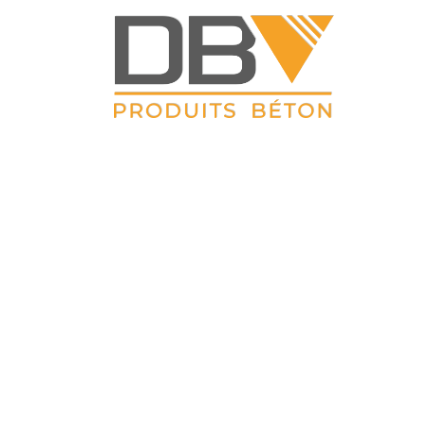
DBV CLOTURES
ZAC du Petit Sailly 41, rue de Lille 62 113 Sailly Labourse Tél :
03 21 02 42 77