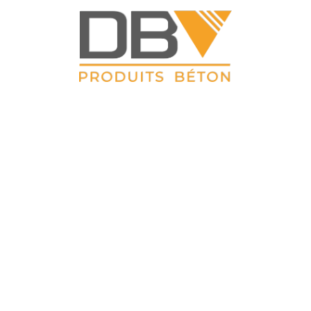
DBV CLOTURES
 Petit Sailly 41, rue de Lille 62 113 Sailly Labourse Tél : 03 21 0