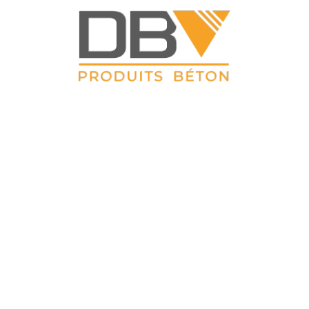
DBV CLOTURES
ZAC du Petit Sailly 41, rue de Lille 62 113 Sailly Labourse Tél :
03 21 02 42 77