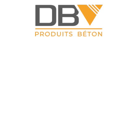
DBV CLOTURES
 Petit Sailly 41, rue de Lille 62 113 Sailly Labourse Tél : 03 21 0