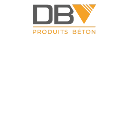
DBV CLOTURES
ZAC du Petit Sailly 41, rue de Lille 62 113 Sailly Labourse Tél :
03 21 02 42 77