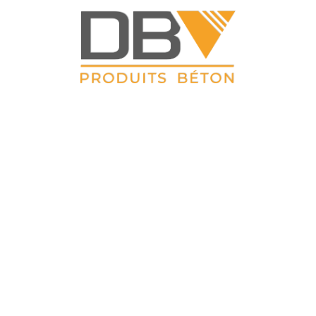
DBV CLOTURES
ZAC du Petit Sailly 41, rue de Lille 62 113 Sailly Labourse Tél :
03 21 02 42 77