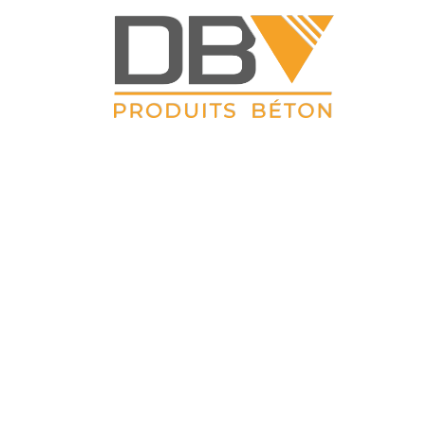
DBV CLOTURES
ZAC du Petit Sailly 41, rue de Lille 62 113 Sailly Labourse Tél :
03 21 02 42 77