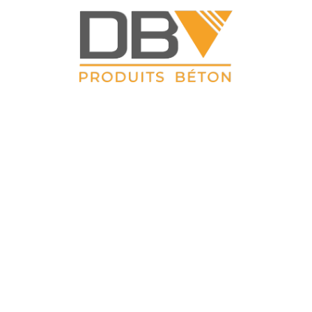
DBV CLOTURES
ZAC du Petit Sailly 41, rue de Lille 62 113 Sailly Labourse Tél :
03 21 02 42 77