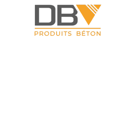
DBV CLOTURES
ZAC du Petit Sailly 41, rue de Lille 62 113 Sailly Labourse Tél :
03 21 02 42 77